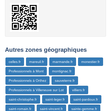
Autres zones géographiques
celles.fr
mareuil.fr
marmande.fr
monestier.fr
Professionnels à Mont
montignac.fr
Professionnels à Orthez
sauveterre.fr
Professionnels à Villeneuve sur Lot
villiers.fr
saint-christophe.fr
saint-leger.fr
saint-pardoux.fr
saint-romain.fr
saint-vincent.fr
sainte-gemme.fr