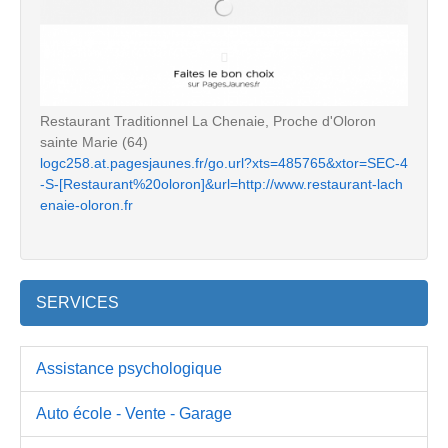
Restaurant Traditionnel La Chenaie, Proche d'Oloron
sainte Marie (64)
logc258.at.pagesjaunes.fr/go.url?xts=485765&xtor=SEC-4
-S-[Restaurant%20oloron]&url=http://www.restaurant-lach
enaie-oloron.fr
SERVICES
Assistance psychologique
Auto école - Vente - Garage