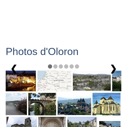
Photos d'Oloron
❮
❯
1 / 6