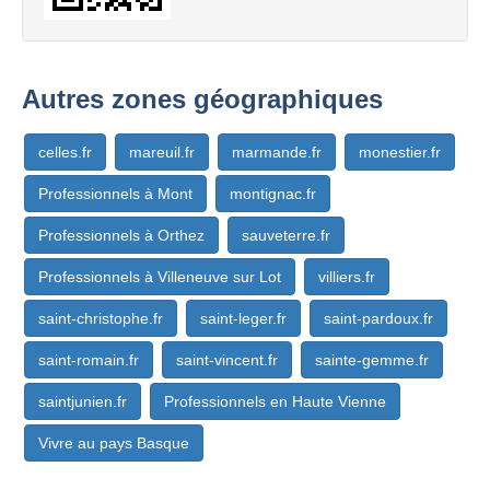
Autres zones géographiques
celles.fr
mareuil.fr
marmande.fr
monestier.fr
Professionnels à Mont
montignac.fr
Professionnels à Orthez
sauveterre.fr
Professionnels à Villeneuve sur Lot
villiers.fr
saint-christophe.fr
saint-leger.fr
saint-pardoux.fr
saint-romain.fr
saint-vincent.fr
sainte-gemme.fr
saintjunien.fr
Professionnels en Haute Vienne
Vivre au pays Basque