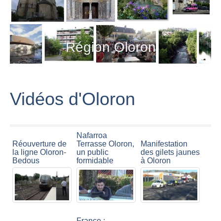
Région Oloron
Vidéos d'Oloron
Nafarroa
Réouverture de
Terrasse Oloron,
Manifestation
la ligne Oloron-
un public
des gilets jaunes
Bedous
formidable
à Oloron
France :